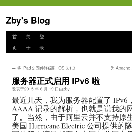
跳
至
Zby's Blog
正
文
首
关
登
页
于
录
←
将 iPad 2 固件降级到 iOS 6.1.3
为 Apach
服务器正式启用 IPv6 啦
发表于
2015 年 8 月 19 日
由
zby
最近几天，我为服务器配置了 IPv
AAAA 记录的解析，也就是说我的网站
了。当然，由于阿里云并不支持原生的
美国 Hurricane Electric 公司提