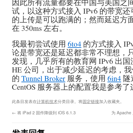
因此所有流量都要在中国与美国之
试，以这种方式接入 IPv6 的带宽还可
的上传是可以跑满的；然而延迟方
在 350ms 左右。
我最初尝试使用
6to4
的方式接入 I
论是带宽还是延迟都非常不理想，
发现，几乎所有的教育网 IPv6 出
HE 公司，出于减少延迟的考虑，
的
Tunnel Broker
服务，使用
6in4
隧
CentOS 服务器上的配置我是参考了
此条目发表在
计算机技术
分类目录。将
固定链接
加入收藏夹。
←
将 iPad 2 固件降级到 iOS 6.1.3
为 Apach
发表回复